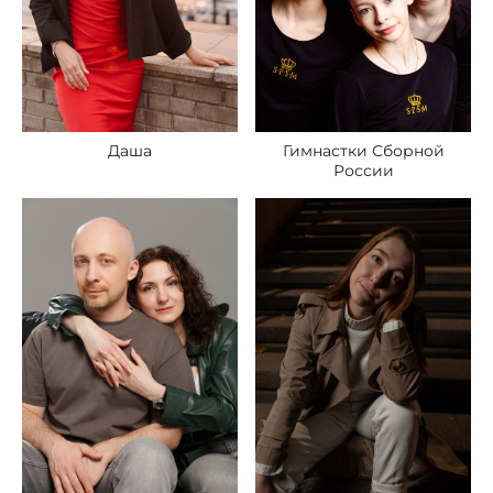
Даша
Гимнастки Сборной
России