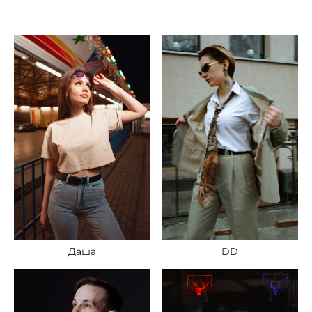
DD
Даша